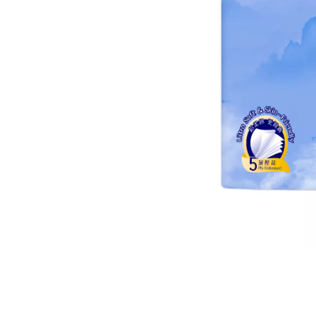
Подвесная раздаточная салфетка
висячая ткань